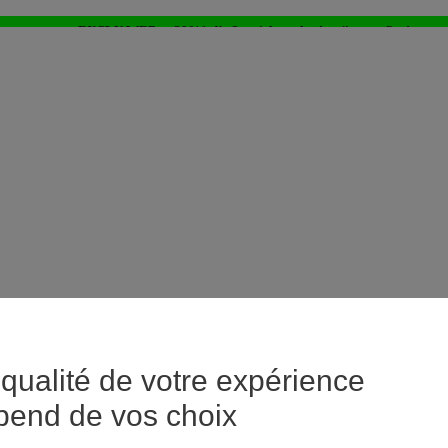
EXCLU WEB : - 20%* dès 3 articles achetés > j'en profite !
⚡LAST DAYS : Tout à -50%* dès 2 articles achetés
>
qualité de votre expérience
pend de vos choix