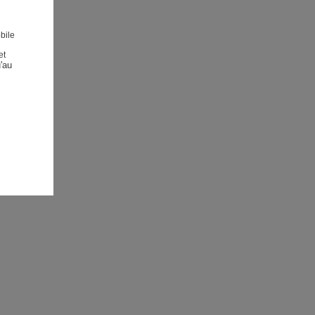
bile
et
au 