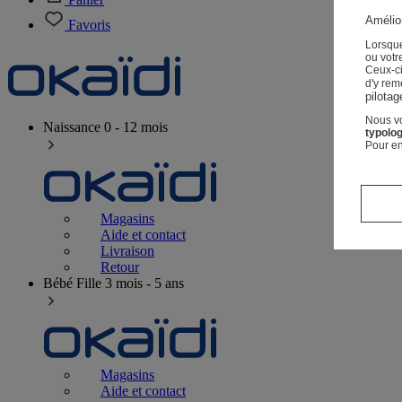
Amélior
Favoris
Lorsque
ou votre
Ceux-c
d'y rem
pilotag
Nous vo
Naissance
0 - 12 mois
typolog
Pour en
Magasins
Aide et contact
Livraison
Retour
Bébé Fille
3 mois - 5 ans
Magasins
Aide et contact