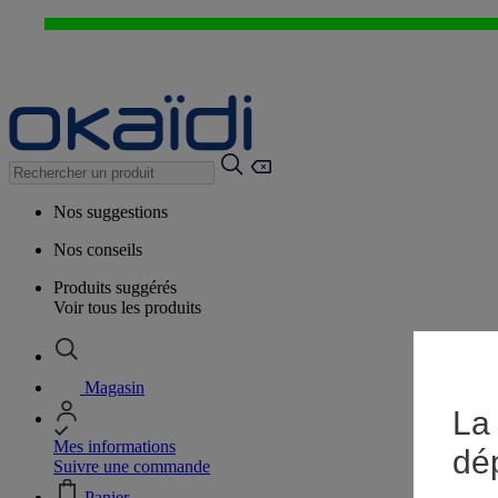
Nos suggestions
Nos conseils
Produits suggérés
Voir tous les produits
Magasin
La 
Mes informations
dé
Suivre une commande
Panier