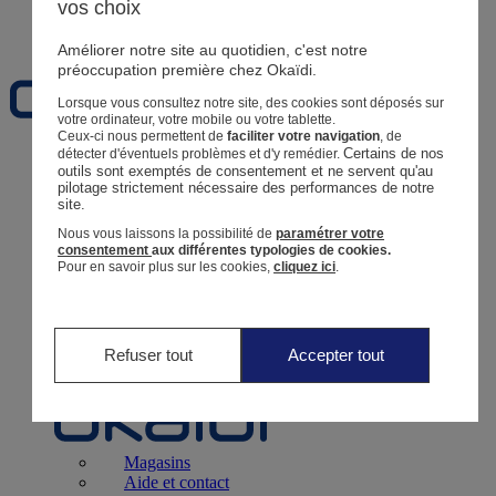
vos choix
Favoris
Améliorer notre site au quotidien, c'est notre
préoccupation première chez Okaïdi.
Lorsque vous consultez notre site, des cookies sont déposés sur
votre ordinateur, votre mobile ou votre tablette.
Ceux-ci nous permettent de
faciliter votre navigation
, de
Certains de nos 
détecter d'éventuels problèmes et d'y remédier.
Naissance
0 - 12 mois
outils sont exemptés de consentement et ne servent qu'au 
pilotage strictement nécessaire des performances de notre 
site.
Nous vous laissons la possibilité de
paramétrer votre
consentement
aux différentes typologies de cookies.
Pour en savoir plus sur les cookies,
cliquez ici
.
Magasins
Aide et contact
Livraison
Retour
Bébé Fille
3 mois - 5 ans
Refuser tout
Accepter tout
Magasins
Aide et contact