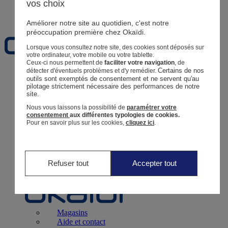
vos choix
Favoris
Améliorer notre site au quotidien, c'est notre
préoccupation première chez Okaïdi.
Lorsque vous consultez notre site, des cookies sont déposés sur
votre ordinateur, votre mobile ou votre tablette.
Ceux-ci nous permettent de
faciliter votre navigation
, de
Certains de nos 
détecter d'éventuels problèmes et d'y remédier.
Naissance
0 - 12 mois
outils sont exemptés de consentement et ne servent qu'au 
pilotage strictement nécessaire des performances de notre 
site.
Nous vous laissons la possibilité de
paramétrer votre
consentement
aux différentes typologies de cookies.
Pour en savoir plus sur les cookies,
cliquez ici
.
Magasins
Aide et contact
Livraison
Retour
Bébé Fille
3 mois - 5 ans
Refuser tout
Accepter tout
Magasins
Aide et contact