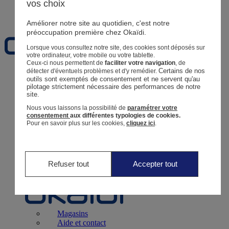
vos choix
Favoris
Améliorer notre site au quotidien, c'est notre
préoccupation première chez Okaïdi.
Lorsque vous consultez notre site, des cookies sont déposés sur
votre ordinateur, votre mobile ou votre tablette.
Ceux-ci nous permettent de
faciliter votre navigation
, de
Certains de nos 
détecter d'éventuels problèmes et d'y remédier.
Naissance
0 - 12 mois
outils sont exemptés de consentement et ne servent qu'au 
pilotage strictement nécessaire des performances de notre 
site.
Nous vous laissons la possibilité de
paramétrer votre
consentement
aux différentes typologies de cookies.
Pour en savoir plus sur les cookies,
cliquez ici
.
Magasins
Aide et contact
Livraison
Retour
Bébé Fille
3 mois - 5 ans
Refuser tout
Accepter tout
Magasins
Aide et contact