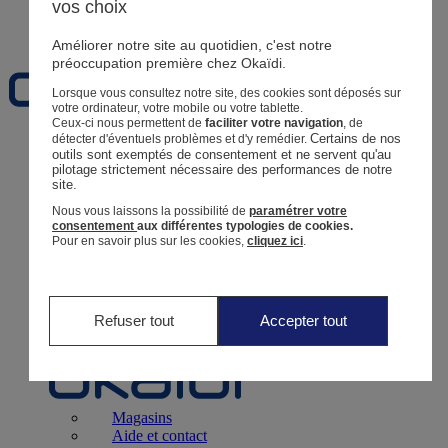
vos choix
Favoris
Améliorer notre site au quotidien, c'est notre
préoccupation première chez Okaïdi.
Lorsque vous consultez notre site, des cookies sont déposés sur
votre ordinateur, votre mobile ou votre tablette.
Ceux-ci nous permettent de
faciliter votre navigation
, de
Certains de nos 
détecter d'éventuels problèmes et d'y remédier.
Naissance
0 - 12 mois
outils sont exemptés de consentement et ne servent qu'au 
pilotage strictement nécessaire des performances de notre 
site.
Nous vous laissons la possibilité de
paramétrer votre
consentement
aux différentes typologies de cookies.
Pour en savoir plus sur les cookies,
cliquez ici
.
Magasins
Aide et contact
Livraison
Retour
Bébé Fille
3 mois - 5 ans
Refuser tout
Accepter tout
Magasins
Aide et contact