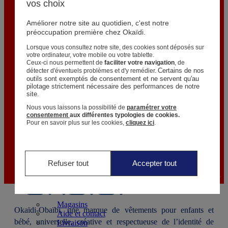
vos choix
Améliorer notre site au quotidien, c'est notre
Magasins
préoccupation première chez Okaïdi.
Aide et contact
Livraison
Lorsque vous consultez notre site, des cookies sont déposés sur
Retour
votre ordinateur, votre mobile ou votre tablette.
Ceux-ci nous permettent de
faciliter votre navigation
, de
Bébé Fille
3 mois - 5 ans
Certains de nos 
détecter d'éventuels problèmes et d'y remédier.
outils sont exemptés de consentement et ne servent qu'au 
LE
S
ESSENTIEL
S
pilotage strictement nécessaire des performances de notre 
T-SHIRT
SHORT
S
S
DÈS 2 ARTICLES ACHETÉS
site.
NAISSANC
E
Nous vous laissons la possibilité de
paramétrer votre
consentement
aux différentes typologies de cookies.
Magasins
Pour en savoir plus sur les cookies,
cliquez ici
.
Aide et contact
DÉCOUVRIR
DÉCOUVRIR
FILLE
GARÇON
Livraison
Retour
DÉCOUVRIR
BÉBÉ FILLE
BÉBÉ GARÇON
Bébé Garçon
3 mois - 5 ans
Refuser tout
Accepter tout
*Voir conditions.
Magasins
Okaïdi-Obaïbi, une marque de vêtements pour enfants et
Aide et contact
bébé, universelle, créative et respectueuse de l’identité de
Livraison