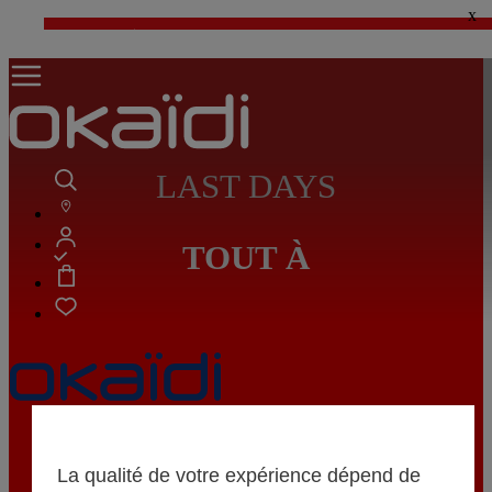
x
⚡LAST DAYS : Tout à -50%* dès 2 articles achetés
>
💙 1€ le 3ème article > j'en profite !
LAST DAYS
TOUT À
-50%
Naissance
0 - 12 mois
*
La qualité de votre expérience dépend de