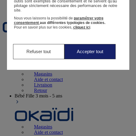
outils sont exemptés de consentement et ne servent qu'au 
pilotage strictement nécessaire des performances de notre 
Favoris
site.
Nous vous laissons la possibilité de
paramétrer votre
consentement
aux différentes typologies de cookies.
Pour en savoir plus sur les cookies,
cliquez ici
.
Naissance
0 - 12 mois
Refuser tout
Accepter tout
Magasins
Aide et contact
Livraison
Retour
Bébé Fille
3 mois - 5 ans
Magasins
Aide et contact