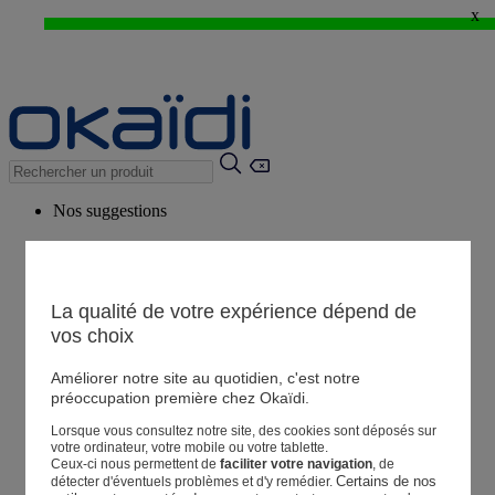
x
EXCLU WEB : - 20%* dès 3 articles achetés > j'en profite !
⚡LAST DAYS : Tout à -50%* dès 2 articles achetés
>
Nos suggestions
Nos conseils
Produits suggérés
Voir tous les produits
La qualité de votre expérience dépend de
vos choix
Améliorer notre site au quotidien, c'est notre
Magasin
préoccupation première chez Okaïdi.
Lorsque vous consultez notre site, des cookies sont déposés sur
Mes informations
votre ordinateur, votre mobile ou votre tablette.
Suivre une commande
Ceux-ci nous permettent de
faciliter votre navigation
, de
Certains de nos 
détecter d'éventuels problèmes et d'y remédier.
Panier