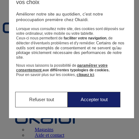
vos choix
Favoris
Améliorer notre site au quotidien, c'est notre
préoccupation première chez Okaïdi.
Lorsque vous consultez notre site, des cookies sont déposés sur
votre ordinateur, votre mobile ou votre tablette.
Ceux-ci nous permettent de
faciliter votre navigation
, de
Certains de nos 
détecter d'éventuels problèmes et d'y remédier.
Naissance
0 - 12 mois
outils sont exemptés de consentement et ne servent qu'au 
pilotage strictement nécessaire des performances de notre 
site.
Nous vous laissons la possibilité de
paramétrer votre
consentement
aux différentes typologies de cookies.
Pour en savoir plus sur les cookies,
cliquez ici
.
Magasins
Aide et contact
Livraison
Retour
Bébé Fille
3 mois - 5 ans
Refuser tout
Accepter tout
Magasins
Aide et contact