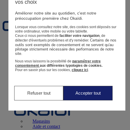
vos choix
Favoris
Améliorer notre site au quotidien, c'est notre
préoccupation première chez Okaïdi.
Lorsque vous consultez notre site, des cookies sont déposés sur
votre ordinateur, votre mobile ou votre tablette.
Ceux-ci nous permettent de
faciliter votre navigation
, de
Certains de nos 
détecter d'éventuels problèmes et d'y remédier.
Naissance
0 - 12 mois
outils sont exemptés de consentement et ne servent qu'au 
pilotage strictement nécessaire des performances de notre 
site.
Nous vous laissons la possibilité de
paramétrer votre
consentement
aux différentes typologies de cookies.
Pour en savoir plus sur les cookies,
cliquez ici
.
Magasins
Aide et contact
Livraison
Retour
Bébé Fille
3 mois - 5 ans
Refuser tout
Accepter tout
Magasins
Aide et contact