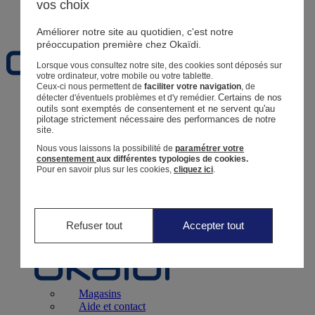
vos choix
Favoris
Améliorer notre site au quotidien, c'est notre
préoccupation première chez Okaïdi.
Lorsque vous consultez notre site, des cookies sont déposés sur
votre ordinateur, votre mobile ou votre tablette.
Ceux-ci nous permettent de
faciliter votre navigation
, de
Certains de nos 
détecter d'éventuels problèmes et d'y remédier.
Naissance
0 - 12 mois
outils sont exemptés de consentement et ne servent qu'au 
pilotage strictement nécessaire des performances de notre 
site.
Nous vous laissons la possibilité de
paramétrer votre
consentement
aux différentes typologies de cookies.
Pour en savoir plus sur les cookies,
cliquez ici
.
Magasins
Aide et contact
Livraison
Retour
Bébé Fille
3 mois - 5 ans
Refuser tout
Accepter tout
Magasins
Aide et contact