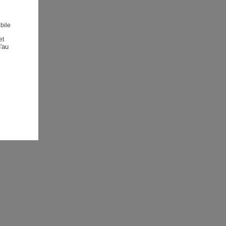
bile
et
au 