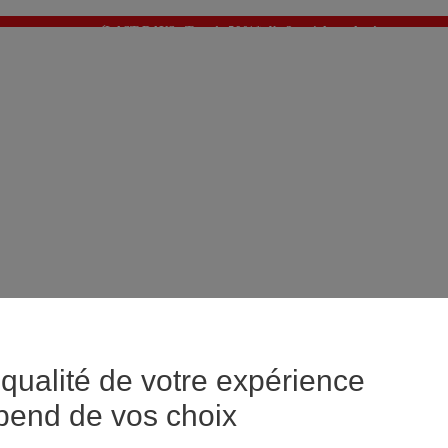
⚡LAST DAYS : Tout à -50%* dès 2 articles achetés
>
💙 1€ le 3ème article > j'en profite !
qualité de votre expérience
pend de vos choix