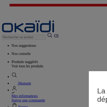
Nos suggestions
Nos conseils
Produits suggérés
Voir tous les produits
Magasin
La 
Mes informations
dé
Suivre une commande
Panier