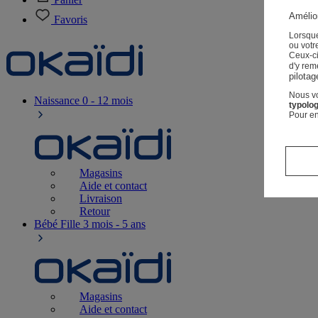
Amélior
Favoris
Lorsque
ou votre
Ceux-c
d'y rem
pilotag
Nous vo
Naissance
0 - 12 mois
typolog
Pour en
Magasins
Aide et contact
Livraison
Retour
Bébé Fille
3 mois - 5 ans
Magasins
Aide et contact