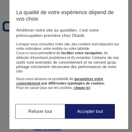
Favoris
La qualité de votre expérience dépend de
vos choix
Améliorer notre site au quotidien, c'est notre
préoccupation première chez Okaïdi.
Naissance
0 - 12 mois
Lorsque vous consultez notre site, des cookies sont déposés sur
votre ordinateur, votre mobile ou votre tablette.
Ceux-ci nous permettent de
faciliter votre navigation
, de
Certains de nos 
détecter d'éventuels problèmes et d'y remédier.
outils sont exemptés de consentement et ne servent qu'au 
pilotage strictement nécessaire des performances de notre 
site.
Magasins
Aide et contact
Nous vous laissons la possibilité de
paramétrer votre
Livraison
consentement
aux différentes typologies de cookies.
Retour
Pour en savoir plus sur les cookies,
cliquez ici
.
Bébé Fille
3 mois - 5 ans
Refuser tout
Accepter tout
Magasins
Aide et contact