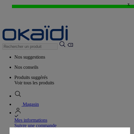
x
EXCLU WEB : - 20%* dès 3 articles achetés > j'en profite !
⚡LAST DAYS : Tout à -50%* dès 2 articles achetés
>
Nos suggestions
Nos conseils
Produits suggérés
Voir tous les produits
Magasin
Mes informations
Suivre une commande
Panier