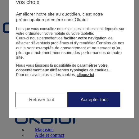
vos choix
Favoris
Améliorer notre site au quotidien, c'est notre
préoccupation première chez Okaïdi.
Lorsque vous consultez notre site, des cookies sont déposés sur
votre ordinateur, votre mobile ou votre tablette.
Ceux-ci nous permettent de
faciliter votre navigation
, de
Certains de nos 
détecter d'éventuels problèmes et d'y remédier.
Naissance
0 - 12 mois
outils sont exemptés de consentement et ne servent qu'au 
pilotage strictement nécessaire des performances de notre 
site.
Nous vous laissons la possibilité de
paramétrer votre
consentement
aux différentes typologies de cookies.
Pour en savoir plus sur les cookies,
cliquez ici
.
Magasins
Aide et contact
Livraison
Retour
Bébé Fille
3 mois - 5 ans
Refuser tout
Accepter tout
Magasins
Aide et contact