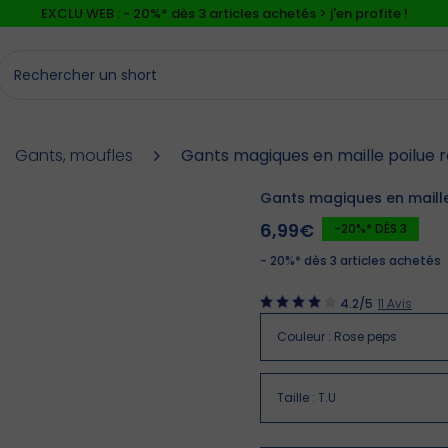
EXCLU WEB : - 20%* dès 3 articles achetés > j'en profite !
⚡LAST DAYS : Tout à -50%* dès 2 articles achetés
>
EXCLU WEB : - 20%* dès 3 articles achetés > j'en profite !
Gants, moufles
Gants magiques en maille poilue ro
Gants magiques en maille 
6,99€
-20%* DÈS 3
- 20%* dès 3 articles achetés
4.2
/5
11
Avis
Couleur
:
Rose peps
Taille
:
T.U