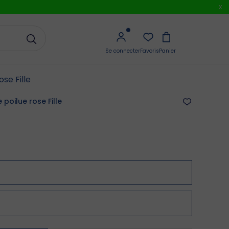
x
Se connecter
Favoris
Panier
se Fille
poilue rose Fille