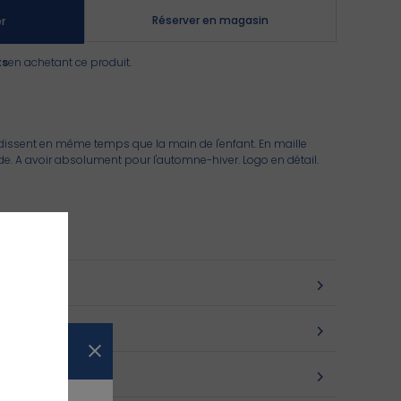
Réserver en magasin
r
ts
en achetant ce produit.
ndissent en même temps que la main de l'enfant. En maille
de. A avoir absolument pour l'automne-hiver. Logo en détail.
ilité
s
 >
z