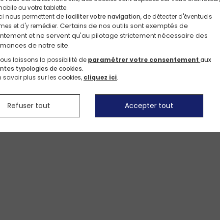
Notre site existe également en langue néerlandaise.
obile ou votre tablette.
Moyens de paiement
Voulez-vous continuer sur la version française?
i nous permettent de
faciliter votre navigation
, de détecter d'éventuels
Certains de nos outils sont exemptés de 
mes et d'y remédier.
Voir les idées cadeaux
Voir les pantalons >
Voir les robes >
Voir les shorts >
Essentiels d'Été
Essentiels d'Été
tement et ne servent qu'au pilotage strictement nécessaire des 
Français
Nederlands
mances de notre site.
ous laissons la possibilité de
paramétrer votre consentement
aux
entes typologies de cookies.
n savoir plus sur les cookies,
cliquez ici
.
Refuser tout
Accepter tout