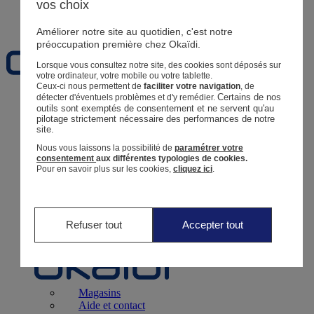
vos choix
Favoris
Améliorer notre site au quotidien, c'est notre
préoccupation première chez Okaïdi.
Lorsque vous consultez notre site, des cookies sont déposés sur
votre ordinateur, votre mobile ou votre tablette.
Ceux-ci nous permettent de
faciliter votre navigation
, de
Certains de nos 
détecter d'éventuels problèmes et d'y remédier.
Naissance
0 - 12 mois
outils sont exemptés de consentement et ne servent qu'au 
pilotage strictement nécessaire des performances de notre 
site.
Nous vous laissons la possibilité de
paramétrer votre
consentement
aux différentes typologies de cookies.
Pour en savoir plus sur les cookies,
cliquez ici
.
Magasins
Aide et contact
Livraison
Retour
Bébé Fille
3 mois - 5 ans
Refuser tout
Accepter tout
Magasins
Aide et contact