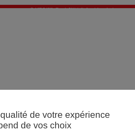
⚡LAST DAYS : Tout à -50%* dès 2 articles achetés
>
💙 1€ le 3ème article > j'en profite !
qualité de votre expérience
pend de vos choix