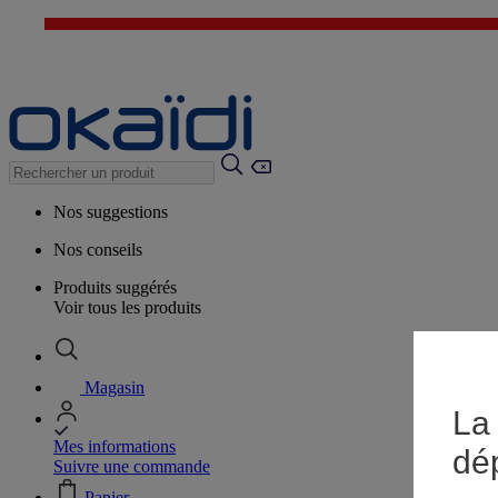
Nos suggestions
Nos conseils
Produits suggérés
Voir tous les produits
Magasin
La 
Mes informations
dé
Suivre une commande
Panier