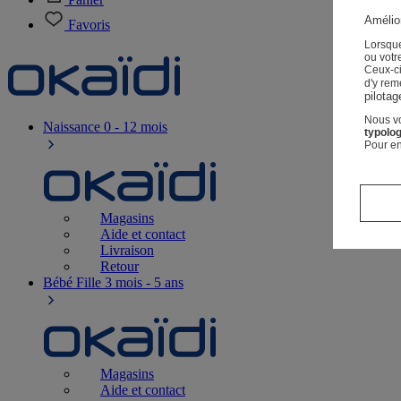
Amélior
Favoris
Lorsque
ou votre
Ceux-c
d'y rem
pilotag
Nous vo
Naissance
0 - 12 mois
typolog
Pour en
Magasins
Aide et contact
Livraison
Retour
Bébé Fille
3 mois - 5 ans
Magasins
Aide et contact