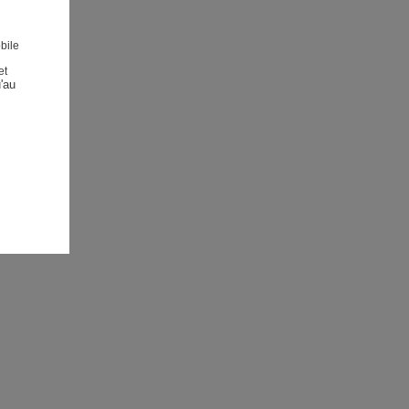
bile
et
au 