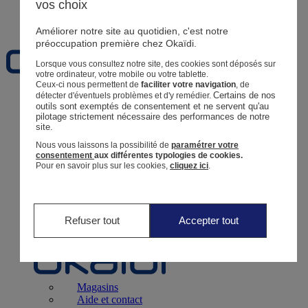
vos choix
Favoris
Améliorer notre site au quotidien, c'est notre
préoccupation première chez Okaïdi.
Lorsque vous consultez notre site, des cookies sont déposés sur
votre ordinateur, votre mobile ou votre tablette.
Ceux-ci nous permettent de
faciliter votre navigation
, de
Certains de nos 
détecter d'éventuels problèmes et d'y remédier.
Naissance
0 - 12 mois
outils sont exemptés de consentement et ne servent qu'au 
pilotage strictement nécessaire des performances de notre 
site.
Nous vous laissons la possibilité de
paramétrer votre
consentement
aux différentes typologies de cookies.
Pour en savoir plus sur les cookies,
cliquez ici
.
Magasins
Aide et contact
Livraison
Retour
Bébé Fille
3 mois - 5 ans
Refuser tout
Accepter tout
Magasins
Aide et contact