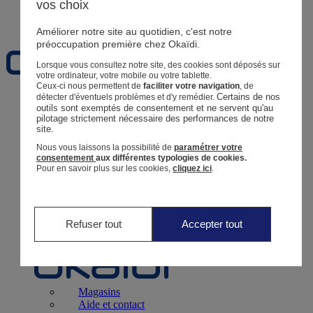
vos choix
Favoris
Améliorer notre site au quotidien, c'est notre
préoccupation première chez Okaïdi.
Lorsque vous consultez notre site, des cookies sont déposés sur
votre ordinateur, votre mobile ou votre tablette.
Ceux-ci nous permettent de
faciliter votre navigation
, de
Certains de nos 
détecter d'éventuels problèmes et d'y remédier.
Naissance
0 - 12 mois
outils sont exemptés de consentement et ne servent qu'au 
pilotage strictement nécessaire des performances de notre 
site.
Nous vous laissons la possibilité de
paramétrer votre
consentement
aux différentes typologies de cookies.
Pour en savoir plus sur les cookies,
cliquez ici
.
Magasins
Aide et contact
Livraison
Retour
Bébé Fille
3 mois - 5 ans
Refuser tout
Accepter tout
Magasins
Aide et contact