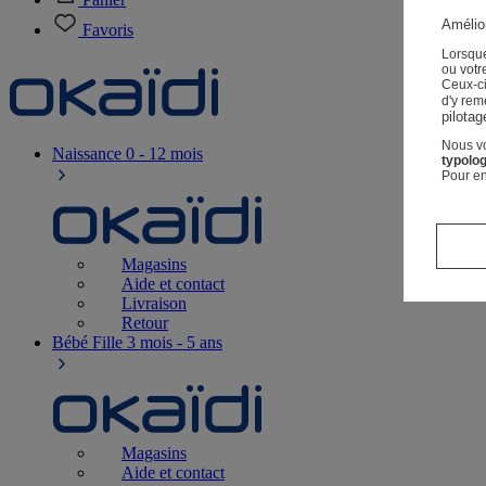
Amélior
Favoris
Lorsque
ou votre
Ceux-c
d'y rem
pilotag
Nous vo
Naissance
0 - 12 mois
typolog
Pour en
Magasins
Aide et contact
Livraison
Retour
Bébé Fille
3 mois - 5 ans
Magasins
Aide et contact