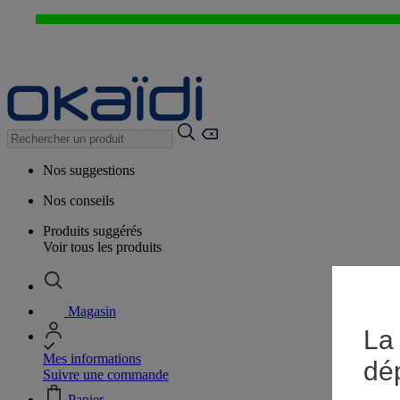
Nos suggestions
Nos conseils
Produits suggérés
Voir tous les produits
Magasin
La 
Mes informations
dé
Suivre une commande
Panier