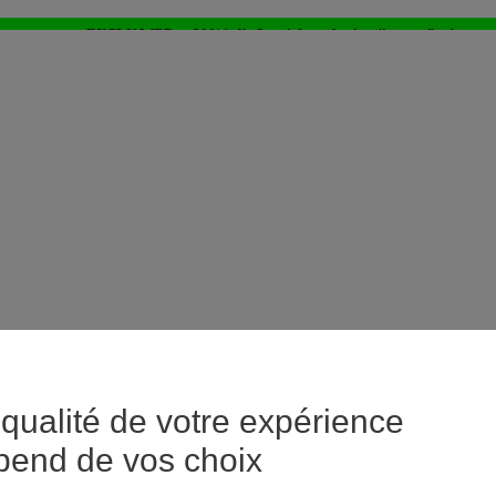
EXCLU WEB : - 20%* dès 3 articles achetés > j'en profite !
⚡LAST DAYS : Tout à -50%* dès 2 articles achetés
>
qualité de votre expérience
pend de vos choix