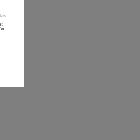
bile
et
au 