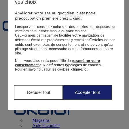
vos choix
Favoris
Améliorer notre site au quotidien, c'est notre
préoccupation première chez Okaïdi.
Lorsque vous consultez notre site, des cookies sont déposés sur
votre ordinateur, votre mobile ou votre tablette.
Ceux-ci nous permettent de
faciliter votre navigation
, de
Certains de nos 
détecter d'éventuels problèmes et d'y remédier.
Naissance
0 - 12 mois
outils sont exemptés de consentement et ne servent qu'au 
pilotage strictement nécessaire des performances de notre 
site.
Nous vous laissons la possibilité de
paramétrer votre
consentement
aux différentes typologies de cookies.
Pour en savoir plus sur les cookies,
cliquez ici
.
Magasins
Aide et contact
Livraison
Retour
Bébé Fille
3 mois - 5 ans
Refuser tout
Accepter tout
Magasins
Aide et contact