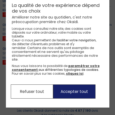
OBAIBI
2
Coloris
OBAIBI
La qualité de votre expérience dépend
Short en molleton léger vert bébé fille
Short à plis en molleton jaune bébé fille
de vos choix
-60%
3,59€
-60%
3,59€
8,99€
8,99€
+
+
OUTLET
OUTLET
Améliorer notre site au quotidien, c'est notre
préoccupation première chez Okaïdi.
OBAIBI
OBAIBI
3
Coloris
Lorsque vous consultez notre site, des cookies sont
Short flanellisé à carreaux gris bébé fille
Short denim blanc bébé fille
déposés sur votre ordinateur, votre mobile ou votre
-60%
7,19€
-60%
5,19€
17,99€
12,99€
+
+
tablette.
OUTLET
OUTLET
Ceux-ci nous permettent de
faciliter votre navigation
,
de détecter d'éventuels problèmes et d'y
Certains de nos outils sont exemptés de 
remédier.
OBAIBI
2
Coloris
OBAIBI
consentement et ne servent qu'au pilotage 
Short velours rose bébé fille
Jupe courte plissée denim brut bleu bébé fille
strictement nécessaire des performances de notre 
-40%
10,79€
-40%
10,79€
17,99€
17,99€
site.
OUTLET
OUTLET
Nous vous laissons la possibilité de
paramétrer votre
consentement
aux différentes typologies de cookies.
Pour en savoir plus sur les cookies,
cliquez ici
.
Refuser tout
Accepter tout
1
2
Les clients Okaidi donnent la note de
4.67 / 190
avis