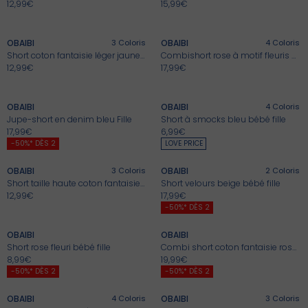
12,99€
15,99€
+
+
OBAIBI
3
Coloris
OBAIBI
4
Coloris
Short coton fantaisie léger jaune bébé fille
Combishort rose à motif fleuris bébé fille
Voir les ensembles
J'en profite
J'en profite
J'en profite
Voir les idées cadea
Voir les pantalons >
Voir les robes >
Voir les shorts >
12,99€
17,99€
+
+
OBAIBI
OBAIBI
4
Coloris
Jupe-short en denim bleu Fille
Short à smocks bleu bébé fille
17,99€
6,99€
+
+
-50%* DÈS 2
LOVE PRICE
OBAIBI
3
Coloris
OBAIBI
2
Coloris
Short taille haute coton fantaisie vert bébé fille
Short velours beige bébé fille
12,99€
17,99€
+
+
-50%* DÈS 2
OBAIBI
OBAIBI
Short rose fleuri bébé fille
Combi short coton fantaisie rose bébé fille
8,99€
19,99€
+
+
-50%* DÈS 2
-50%* DÈS 2
OBAIBI
4
Coloris
OBAIBI
3
Coloris