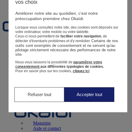
vos choix
Favoris
Améliorer notre site au quotidien, c'est notre
préoccupation première chez Okaïdi.
Lorsque vous consultez notre site, des cookies sont déposés sur
votre ordinateur, votre mobile ou votre tablette.
Ceux-ci nous permettent de
faciliter votre navigation
, de
Certains de nos 
détecter d'éventuels problèmes et d'y remédier.
Naissance
0 - 12 mois
outils sont exemptés de consentement et ne servent qu'au 
pilotage strictement nécessaire des performances de notre 
site.
Nous vous laissons la possibilité de
paramétrer votre
consentement
aux différentes typologies de cookies.
Pour en savoir plus sur les cookies,
cliquez ici
.
Magasins
Aide et contact
Livraison
Retour
Bébé Fille
3 mois - 5 ans
Refuser tout
Accepter tout
Magasins
Aide et contact