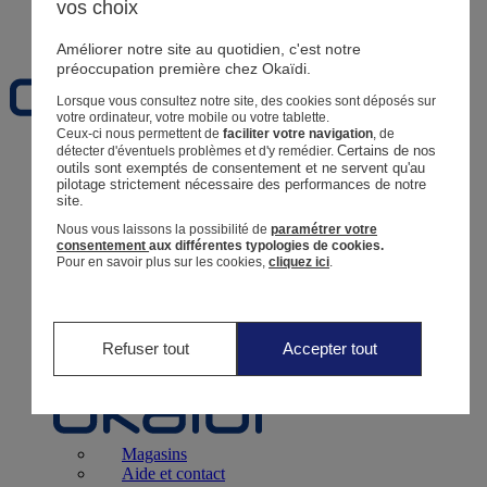
vos choix
Favoris
Améliorer notre site au quotidien, c'est notre
préoccupation première chez Okaïdi.
Lorsque vous consultez notre site, des cookies sont déposés sur
votre ordinateur, votre mobile ou votre tablette.
Ceux-ci nous permettent de
faciliter votre navigation
, de
Certains de nos 
détecter d'éventuels problèmes et d'y remédier.
Naissance
0 - 12 mois
outils sont exemptés de consentement et ne servent qu'au 
pilotage strictement nécessaire des performances de notre 
site.
Nous vous laissons la possibilité de
paramétrer votre
consentement
aux différentes typologies de cookies.
Pour en savoir plus sur les cookies,
cliquez ici
.
Magasins
Aide et contact
Livraison
Retour
Bébé Fille
3 mois - 5 ans
Refuser tout
Accepter tout
Magasins
Aide et contact