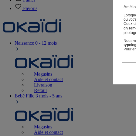
Amélior
Favoris
Lorsque
ou votre
Ceux-c
d'y rem
pilotag
Nous vo
Naissance
0 - 12 mois
typolog
Pour en
Magasins
Aide et contact
Livraison
Retour
Bébé Fille
3 mois - 5 ans
Magasins
Aide et contact