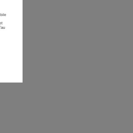
bile
et
au 