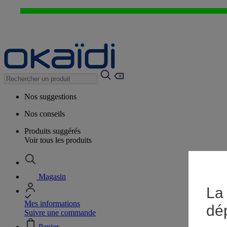
Nos suggestions
Nos conseils
Produits suggérés
Voir tous les produits
Magasin
La 
Mes informations
dé
Suivre une commande
Panier