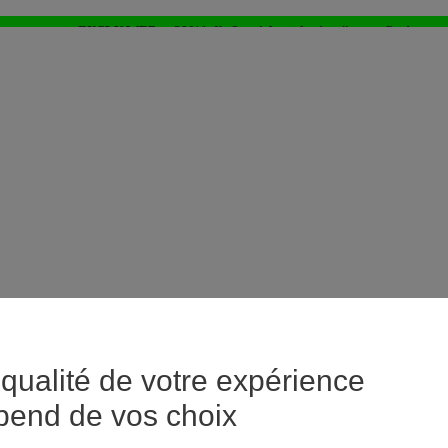
EXCLU WEB : - 20%* dès 3 articles achetés > j'en profite !
⚡LAST DAYS : Tout à -50%* dès 2 articles achetés
>
qualité de votre expérience
pend de vos choix