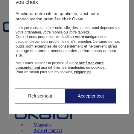
vos choix
Favoris
Améliorer notre site au quotidien, c'est notre
préoccupation première chez Okaïdi.
Lorsque vous consultez notre site, des cookies sont déposés sur
votre ordinateur, votre mobile ou votre tablette.
Ceux-ci nous permettent de
faciliter votre navigation
, de
Certains de nos 
détecter d'éventuels problèmes et d'y remédier.
Naissance
0 - 12 mois
outils sont exemptés de consentement et ne servent qu'au 
pilotage strictement nécessaire des performances de notre 
site.
Nous vous laissons la possibilité de
paramétrer votre
consentement
aux différentes typologies de cookies.
Pour en savoir plus sur les cookies,
cliquez ici
.
Magasins
Aide et contact
Livraison
Retour
Bébé Fille
3 mois - 5 ans
Refuser tout
Accepter tout
Magasins
Aide et contact