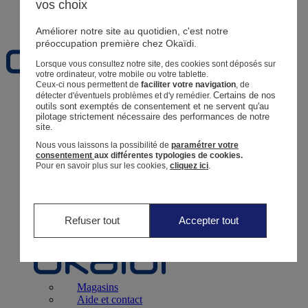
vos choix
Favoris
Améliorer notre site au quotidien, c'est notre
préoccupation première chez Okaïdi.
Lorsque vous consultez notre site, des cookies sont déposés sur
votre ordinateur, votre mobile ou votre tablette.
Ceux-ci nous permettent de
faciliter votre navigation
, de
Certains de nos 
détecter d'éventuels problèmes et d'y remédier.
Naissance
0 - 12 mois
outils sont exemptés de consentement et ne servent qu'au 
pilotage strictement nécessaire des performances de notre 
site.
Nous vous laissons la possibilité de
paramétrer votre
consentement
aux différentes typologies de cookies.
Pour en savoir plus sur les cookies,
cliquez ici
.
Magasins
Aide et contact
Livraison
Retour
Bébé Fille
3 mois - 5 ans
Refuser tout
Accepter tout
Magasins
Aide et contact