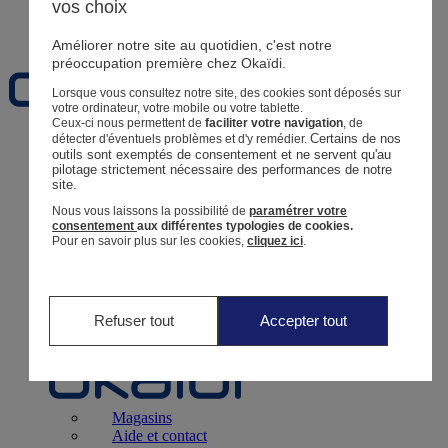
vos choix
Favoris
Améliorer notre site au quotidien, c'est notre
préoccupation première chez Okaïdi.
Lorsque vous consultez notre site, des cookies sont déposés sur
votre ordinateur, votre mobile ou votre tablette.
Ceux-ci nous permettent de
faciliter votre navigation
, de
Certains de nos 
détecter d'éventuels problèmes et d'y remédier.
Naissance
0 - 12 mois
outils sont exemptés de consentement et ne servent qu'au 
pilotage strictement nécessaire des performances de notre 
site.
Nous vous laissons la possibilité de
paramétrer votre
consentement
aux différentes typologies de cookies.
Pour en savoir plus sur les cookies,
cliquez ici
.
Magasins
Aide et contact
Livraison
Retour
Bébé Fille
3 mois - 5 ans
Refuser tout
Accepter tout
Magasins
Aide et contact