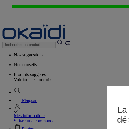
Nos suggestions
Nos conseils
Produits suggérés
Voir tous les produits
Magasin
La 
Mes informations
dé
Suivre une commande
Panier