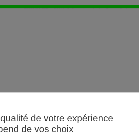
EXCLU WEB : - 20%* dès 3 articles achetés > j'en profite !
⚡LAST DAYS : Tout à -50%* dès 2 articles achetés
>
qualité de votre expérience
pend de vos choix