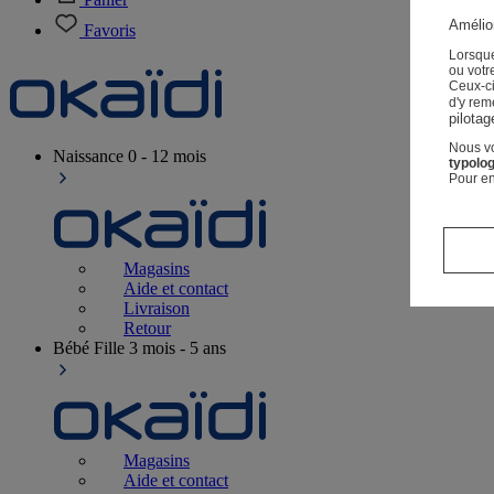
Amélior
Favoris
Lorsque
ou votre
Ceux-c
d'y rem
pilotag
Nous vo
Naissance
0 - 12 mois
typolog
Pour en
Magasins
Aide et contact
Livraison
Retour
Bébé Fille
3 mois - 5 ans
Magasins
Aide et contact