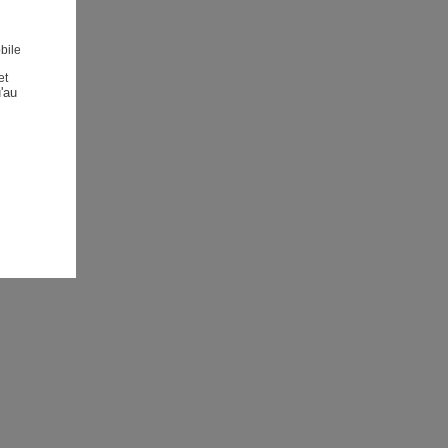
bile
et
au 